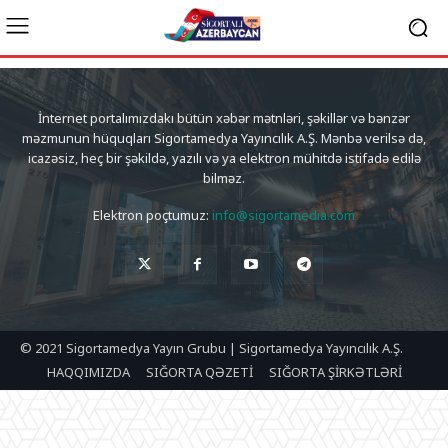
İnternet portalımızdakı bütün xəbər mətnləri, şəkillər və bənzər
məzmunun hüquqları Sigortamedya Yayıncılık A.Ş. Mənbə verilsə də,
icazəsiz, heç bir şəkildə, yazılı və ya elektron mühitdə istifadə edilə
bilməz.
Elektron poçtumuz:
info@sigortamedia.com
© 2021 Sigortamedya Yayın Grubu | Sigortamedya Yayıncılık A.Ş.
HAQQIMIZDA
SIĞORTA QƏZETİ
SIĞORTA ŞİRKƏTLƏRİ