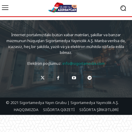
İnternet portalımızdakı bütün xəbər mətnləri, şəkillər və bənzər
məzmunun hüquqları Sigortamedya Yayıncılık A.Ş. Mənbə verilsə də,
icazəsiz, heç bir şəkildə, yazılı və ya elektron mühitdə istifadə edilə
bilməz.
Elektron poçtumuz:
info@sigortamedia.com
© 2021 Sigortamedya Yayın Grubu | Sigortamedya Yayıncılık A.Ş.
HAQQIMIZDA
SIĞORTA QƏZETİ
SIĞORTA ŞİRKƏTLƏRİ