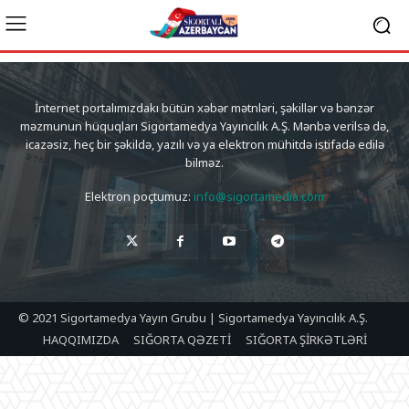
İnternet portalımızdakı bütün xəbər mətnləri, şəkillər və bənzər
məzmunun hüquqları Sigortamedya Yayıncılık A.Ş. Mənbə verilsə də,
icazəsiz, heç bir şəkildə, yazılı və ya elektron mühitdə istifadə edilə
bilməz.
Elektron poçtumuz:
info@sigortamedia.com
© 2021 Sigortamedya Yayın Grubu | Sigortamedya Yayıncılık A.Ş.
HAQQIMIZDA
SIĞORTA QƏZETİ
SIĞORTA ŞİRKƏTLƏRİ