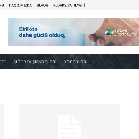
FƏ
HAQQIMIZDA
ƏLAQƏ
REDAKSİYA HEYƏTİ
ETİ
SIĞORTA ŞİRKƏTLƏRİ
XƏBƏRLƏR