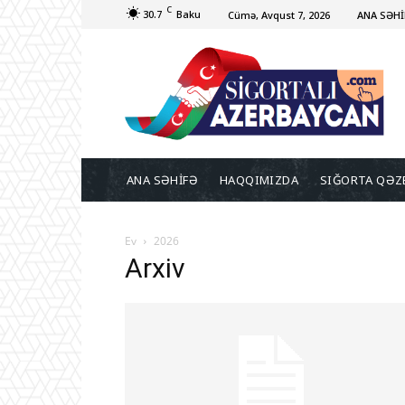
C
30.7
Baku
Cümə, Avqust 7, 2026
ANA SƏHİ
ANA SƏHİFƏ
HAQQIMIZDA
SIĞORTA QƏZ
Ev
2026
Arxiv