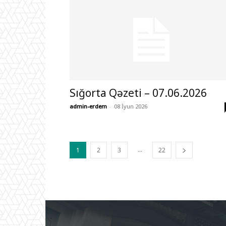
Sığorta Qəzeti – 07.06.2026
admin-erdem
-
08 İyun 2026
...
1
2
3
22