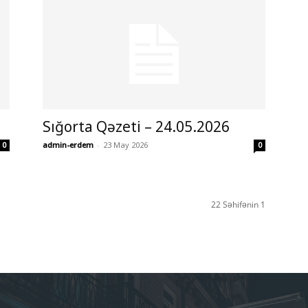
Sığorta Qəzeti – 24.05.2026
admin-erdem
-
23 May 2026
0
0
22 Səhifənin 1