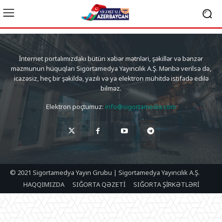
İnternet portalımızdakı bütün xəbər mətnləri, şəkillər və bənzər
məzmunun hüquqları Sigortamedya Yayıncılık A.Ş. Mənbə verilsə də,
icazəsiz, heç bir şəkildə, yazılı və ya elektron mühitdə istifadə edilə
bilməz.
Elektron poçtumuz:
info@sigortamedia.com
© 2021 Sigortamedya Yayın Grubu | Sigortamedya Yayıncılık A.Ş.
HAQQIMIZDA
SIĞORTA QƏZETİ
SIĞORTA ŞİRKƏTLƏRİ