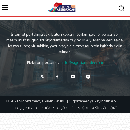
İnternet portalımızdakı bütün xəbər mətnləri, şəkillər və bənzər
məzmunun hüquqları Sigortamedya Yayıncılık A.Ş. Mənbə verilsə də,
icazəsiz, heç bir şəkildə, yazılı və ya elektron mühitdə istifadə edilə
bilməz.
Elektron poçtumuz:
info@sigortamedia.com
© 2021 Sigortamedya Yayın Grubu | Sigortamedya Yayıncılık A.Ş.
HAQQIMIZDA
SIĞORTA QƏZETİ
SIĞORTA ŞİRKƏTLƏRİ