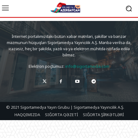
İnternet portalımızdakı bütün xəbər mətnləri, şəkillər və bənzər
məzmunun hüquqları Sigortamedya Yayıncılık A.Ş. Mənbə verilsə də,
icazəsiz, heç bir şəkildə, yazılı və ya elektron mühitdə istifadə edilə
bilməz.
Elektron poçtumuz:
info@sigortamedia.com
© 2021 Sigortamedya Yayın Grubu | Sigortamedya Yayıncılık A.Ş.
HAQQIMIZDA
SIĞORTA QƏZETİ
SIĞORTA ŞİRKƏTLƏRİ