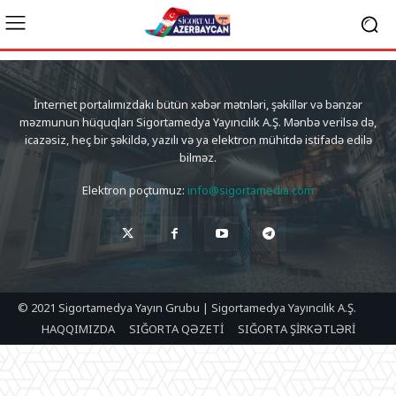
İnternet portalımızdakı bütün xəbər mətnləri, şəkillər və bənzər
məzmunun hüquqları Sigortamedya Yayıncılık A.Ş. Mənbə verilsə də,
icazəsiz, heç bir şəkildə, yazılı və ya elektron mühitdə istifadə edilə
bilməz.
Elektron poçtumuz:
info@sigortamedia.com
© 2021 Sigortamedya Yayın Grubu | Sigortamedya Yayıncılık A.Ş.
HAQQIMIZDA
SIĞORTA QƏZETİ
SIĞORTA ŞİRKƏTLƏRİ