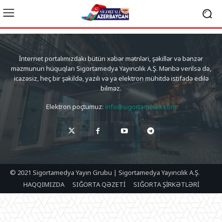
İnternet portalımızdakı bütün xəbər mətnləri, şəkillər və bənzər
məzmunun hüquqları Sigortamedya Yayıncılık A.Ş. Mənbə verilsə də,
icazəsiz, heç bir şəkildə, yazılı və ya elektron mühitdə istifadə edilə
bilməz.
Elektron poçtumuz:
info@sigortamedia.com
© 2021 Sigortamedya Yayın Grubu | Sigortamedya Yayıncılık A.Ş.
HAQQIMIZDA
SIĞORTA QƏZETİ
SIĞORTA ŞİRKƏTLƏRİ