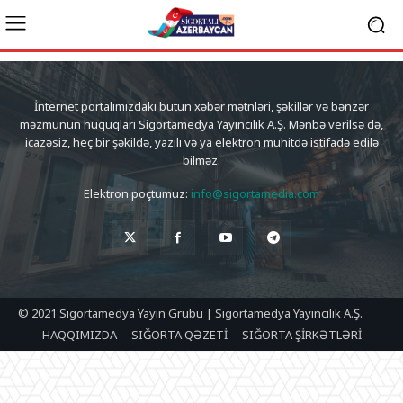
İnternet portalımızdakı bütün xəbər mətnləri, şəkillər və bənzər
məzmunun hüquqları Sigortamedya Yayıncılık A.Ş. Mənbə verilsə də,
icazəsiz, heç bir şəkildə, yazılı və ya elektron mühitdə istifadə edilə
bilməz.
Elektron poçtumuz:
info@sigortamedia.com
© 2021 Sigortamedya Yayın Grubu | Sigortamedya Yayıncılık A.Ş.
HAQQIMIZDA
SIĞORTA QƏZETİ
SIĞORTA ŞİRKƏTLƏRİ