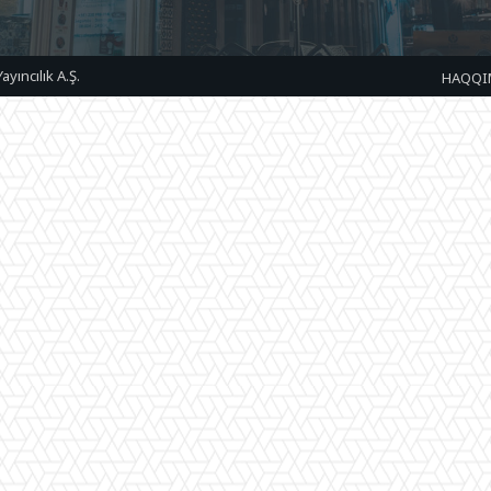
ıncılık A.Ş.
HAQQI