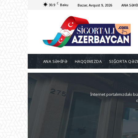
C
30.9
Baku
Bazar, Avqust 9, 2026
ANA SƏHİ
ANA SƏHİFƏ
HAQQIMIZDA
SIĞORTA QƏZ
İnternet portalımızdakı b