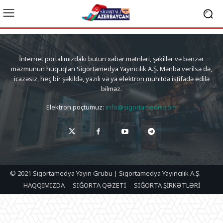
İnternet portalımızdakı bütün xəbər mətnləri, şəkillər və bənzər
məzmunun hüquqları Sigortamedya Yayıncılık A.Ş. Mənbə verilsə də,
icazəsiz, heç bir şəkildə, yazılı və ya elektron mühitdə istifadə edilə
bilməz.
Elektron poçtumuz:
info@sigortamedia.com
© 2021 Sigortamedya Yayın Grubu | Sigortamedya Yayıncılık A.Ş.
HAQQIMIZDA
SIĞORTA QƏZETİ
SIĞORTA ŞİRKƏTLƏRİ