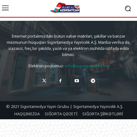
İnternet portalımızdakı bütün xəbər mətnləri, şəkillər və bənzər
məzmunun hüquqları Sigortamedya Yayıncılık A.Ş. Mənbə verilsə də,
icazəsiz, heç bir şəkildə, yazılı və ya elektron mühitdə istifadə edilə
bilməz.
Elektron poçtumuz:
info@sigortamedia.com
© 2021 Sigortamedya Yayın Grubu | Sigortamedya Yayıncılık A.Ş.
HAQQIMIZDA
SIĞORTA QƏZETİ
SIĞORTA ŞİRKƏTLƏRİ