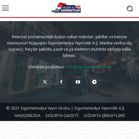
İnternet portalımızdakı bütün xəbər mətnləri, şəkillər və bənzər
məzmunun hüquqları Sigortamedya Yayıncılık A.Ş. Mənbə verilsə də,
icazəsiz, heç bir şəkildə, yazılı və ya elektron mühitdə istifadə edilə
bilməz.
Elektron poçtumuz:
info@sigortamedia.com
© 2021 Sigortamedya Yayın Grubu | Sigortamedya Yayıncılık A.Ş.
HAQQIMIZDA
SIĞORTA QƏZETİ
SIĞORTA ŞİRKƏTLƏRİ