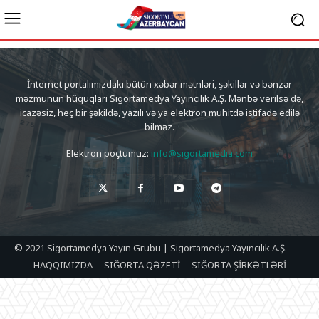
İnternet portalımızdakı bütün xəbər mətnləri, şəkillər və bənzər
məzmunun hüquqları Sigortamedya Yayıncılık A.Ş. Mənbə verilsə də,
icazəsiz, heç bir şəkildə, yazılı və ya elektron mühitdə istifadə edilə
bilməz.
Elektron poçtumuz:
info@sigortamedia.com
© 2021 Sigortamedya Yayın Grubu | Sigortamedya Yayıncılık A.Ş.
HAQQIMIZDA
SIĞORTA QƏZETİ
SIĞORTA ŞİRKƏTLƏRİ