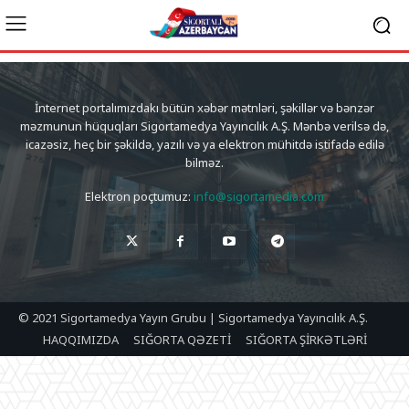
İnternet portalımızdakı bütün xəbər mətnləri, şəkillər və bənzər
məzmunun hüquqları Sigortamedya Yayıncılık A.Ş. Mənbə verilsə də,
icazəsiz, heç bir şəkildə, yazılı və ya elektron mühitdə istifadə edilə
bilməz.
Elektron poçtumuz:
info@sigortamedia.com
© 2021 Sigortamedya Yayın Grubu | Sigortamedya Yayıncılık A.Ş.
HAQQIMIZDA
SIĞORTA QƏZETİ
SIĞORTA ŞİRKƏTLƏRİ