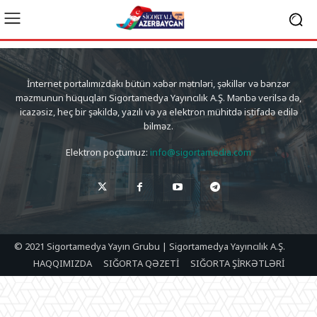
İnternet portalımızdakı bütün xəbər mətnləri, şəkillər və bənzər
məzmunun hüquqları Sigortamedya Yayıncılık A.Ş. Mənbə verilsə də,
icazəsiz, heç bir şəkildə, yazılı və ya elektron mühitdə istifadə edilə
bilməz.
Elektron poçtumuz:
info@sigortamedia.com
© 2021 Sigortamedya Yayın Grubu | Sigortamedya Yayıncılık A.Ş.
HAQQIMIZDA
SIĞORTA QƏZETİ
SIĞORTA ŞİRKƏTLƏRİ