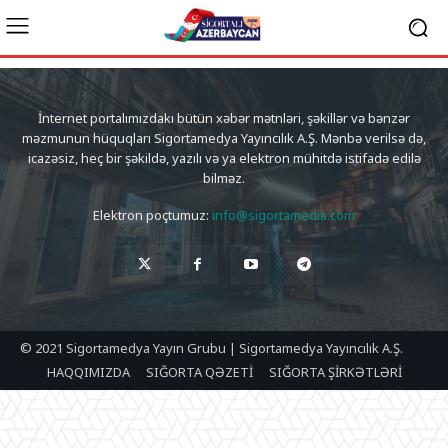
İnternet portalımızdakı bütün xəbər mətnləri, şəkillər və bənzər
məzmunun hüquqları Sigortamedya Yayıncılık A.Ş. Mənbə verilsə də,
icazəsiz, heç bir şəkildə, yazılı və ya elektron mühitdə istifadə edilə
bilməz.
Elektron poçtumuz:
info@sigortamedia.com
© 2021 Sigortamedya Yayın Grubu | Sigortamedya Yayıncılık A.Ş.
HAQQIMIZDA
SIĞORTA QƏZETİ
SIĞORTA ŞİRKƏTLƏRİ