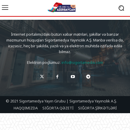
İnternet portalımızdakı bütün xəbər mətnləri, şəkillər və bənzər
məzmunun hüquqları Sigortamedya Yayıncılık A.Ş. Mənbə verilsə də,
icazəsiz, heç bir şəkildə, yazılı və ya elektron mühitdə istifadə edilə
bilməz.
Elektron poçtumuz:
info@sigortamedia.com
© 2021 Sigortamedya Yayın Grubu | Sigortamedya Yayıncılık A.Ş.
HAQQIMIZDA
SIĞORTA QƏZETİ
SIĞORTA ŞİRKƏTLƏRİ