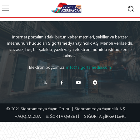
İnternet portalımızdakı bütün xəbər mətnləri, şəkillər və bənzər
məzmunun hüquqları Sigortamedya Yayıncılık A.Ş. Mənbə verilsə də,
icazəsiz, heç bir şəkildə, yazılı və ya elektron mühitdə istifadə edilə
bilməz.
Elektron poçtumuz:
info@sigortamedia.com
© 2021 Sigortamedya Yayın Grubu | Sigortamedya Yayıncılık A.Ş.
HAQQIMIZDA
SIĞORTA QƏZETİ
SIĞORTA ŞİRKƏTLƏRİ