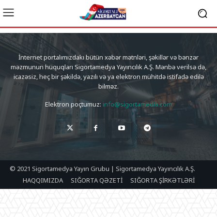
İnternet portalımızdakı bütün xəbər mətnləri, şəkillər və bənzər
məzmunun hüquqları Sigortamedya Yayıncılık A.Ş. Mənbə verilsə də,
icazəsiz, heç bir şəkildə, yazılı və ya elektron mühitdə istifadə edilə
bilməz.
Elektron poçtumuz:
info@sigortamedia.com
© 2021 Sigortamedya Yayın Grubu | Sigortamedya Yayıncılık A.Ş.
HAQQIMIZDA
SIĞORTA QƏZETİ
SIĞORTA ŞİRKƏTLƏRİ