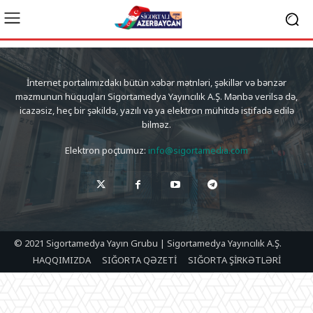
İnternet portalımızdakı bütün xəbər mətnləri, şəkillər və bənzər
məzmunun hüquqları Sigortamedya Yayıncılık A.Ş. Mənbə verilsə də,
icazəsiz, heç bir şəkildə, yazılı və ya elektron mühitdə istifadə edilə
bilməz.
Elektron poçtumuz:
info@sigortamedia.com
© 2021 Sigortamedya Yayın Grubu | Sigortamedya Yayıncılık A.Ş.
HAQQIMIZDA
SIĞORTA QƏZETİ
SIĞORTA ŞİRKƏTLƏRİ