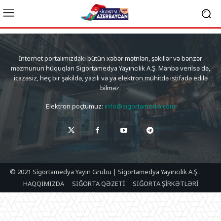
İnternet portalımızdakı bütün xəbər mətnləri, şəkillər və bənzər
məzmunun hüquqları Sigortamedya Yayıncılık A.Ş. Mənbə verilsə də,
icazəsiz, heç bir şəkildə, yazılı və ya elektron mühitdə istifadə edilə
bilməz.
Elektron poçtumuz:
info@sigortamedia.com
© 2021 Sigortamedya Yayın Grubu | Sigortamedya Yayıncılık A.Ş.
HAQQIMIZDA
SIĞORTA QƏZETİ
SIĞORTA ŞİRKƏTLƏRİ