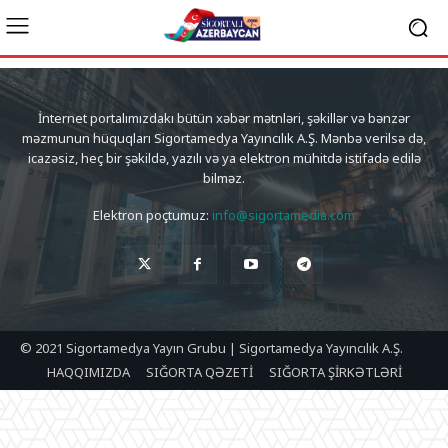
İnternet portalımızdakı bütün xəbər mətnləri, şəkillər və bənzər
məzmunun hüquqları Sigortamedya Yayıncılık A.Ş. Mənbə verilsə də,
icazəsiz, heç bir şəkildə, yazılı və ya elektron mühitdə istifadə edilə
bilməz.
Elektron poçtumuz:
info@sigortamedia.com
© 2021 Sigortamedya Yayın Grubu | Sigortamedya Yayıncılık A.Ş.
HAQQIMIZDA
SIĞORTA QƏZETİ
SIĞORTA ŞİRKƏTLƏRİ