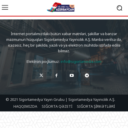
İnternet portalımızdakı bütün xəbər mətnləri, şəkillər və bənzər
məzmunun hüquqları Sigortamedya Yayıncılık A.Ş. Mənbə verilsə də,
icazəsiz, heç bir şəkildə, yazılı və ya elektron mühitdə istifadə edilə
bilməz.
Elektron poçtumuz:
info@sigortamedia.com
© 2021 Sigortamedya Yayın Grubu | Sigortamedya Yayıncılık A.Ş.
HAQQIMIZDA
SIĞORTA QƏZETİ
SIĞORTA ŞİRKƏTLƏRİ