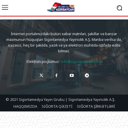
İnternet portalımızdakı bütün xəbər mətnləri, şəkillər və bənzər
məzmunun hüquqları Sigortamedya Yayıncılık A.Ş. Mənbə verilsə də,
icazəsiz, heç bir şəkildə, yazılı və ya elektron mühitdə istifadə edilə
bilməz.
Elektron poçtumuz:
info@sigortamedia.com
© 2021 Sigortamedya Yayın Grubu | Sigortamedya Yayıncılık A.Ş.
HAQQIMIZDA
SIĞORTA QƏZETİ
SIĞORTA ŞİRKƏTLƏRİ