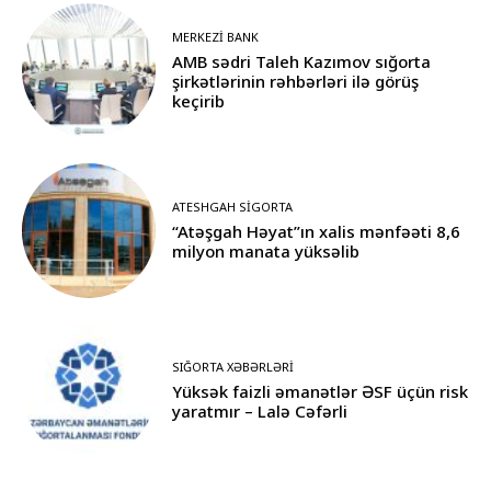
MERKEZI BANK
AMB sədri Taleh Kazımov sığorta
şirkətlərinin rəhbərləri ilə görüş
keçirib
ATESHGAH SIGORTA
“Atəşgah Həyat”ın xalis mənfəəti 8,6
milyon manata yüksəlib
SIĞORTA XƏBƏRLƏRI
Yüksək faizli əmanətlər ƏSF üçün risk
yaratmır – Lalə Cəfərli