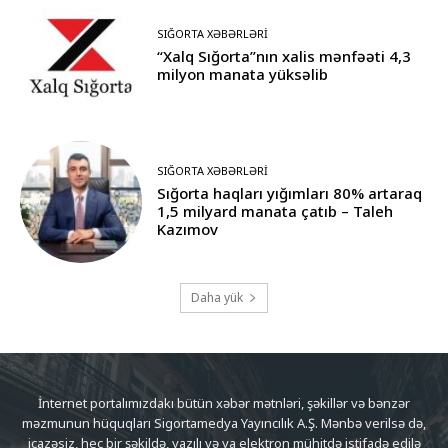
SIĞORTA XƏBƏRLƏRI
“Xalq Sığorta”nın xalis mənfəəti 4,3
milyon manata yüksəlib
SIĞORTA XƏBƏRLƏRI
Sığorta haqları yığımları 80% artaraq
1,5 milyard manata çatıb – Taleh
Kazımov
Daha yük
İnternet portalımızdakı bütün xəbər mətnləri, şəkillər və bənzər
məzmunun hüquqları Sigortamedya Yayıncılık A.Ş. Mənbə verilsə də,
icazəsiz, heç bir şəkildə, yazılı və ya elektron mühitdə istifadə edilə