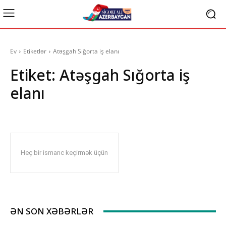
Ev
Etiketlər
Atəşgah Sığorta iş elanı
Etiket:
Atəşgah Sığorta iş
elanı
Heç bir ismarıc keçirmək üçün
ƏN SON XƏBƏRLƏR