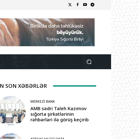
N SON XƏBƏRLƏR
MERKEZI BANK
AMB sədri Taleh Kazımov
sığorta şirkətlərinin
rəhbərləri ilə görüş keçirib
ATESHGAH SIGORTA