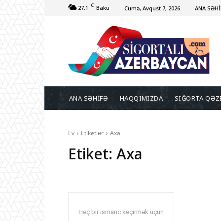
C
27.1
Baku
Cümə, Avqust 7, 2026
ANA SƏHİ
ANA SƏHİFƏ
HAQQIMIZDA
SIĞORTA QƏZ
Ev
Etiketlər
Axa
Etiket:
Axa
Heç bir ismarıc keçirmək üçün