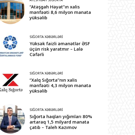
“Atəşgah Həyat”ın xalis
mənfəəti 8,6 milyon manata
yüksəlib
SIĞORTA XƏBƏRLƏRI
Yüksək faizli əmanətlər ƏSF
üçün risk yaratmır – Lalə
Cəfərli
SIĞORTA XƏBƏRLƏRI
“Xalq Sığorta”nın xalis
mənfəəti 4,3 milyon manata
yüksəlib
SIĞORTA XƏBƏRLƏRI
Sığorta haqları yığımları 80%
artaraq 1,5 milyard manata
çatıb – Taleh Kazımov