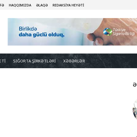
FƏ
HAQQIMIZDA
ƏLAQƏ
REDAKSİYA HEYƏTİ
ETİ
SIĞORTA ŞİRKƏTLƏRİ
XƏBƏRLƏR
Ə