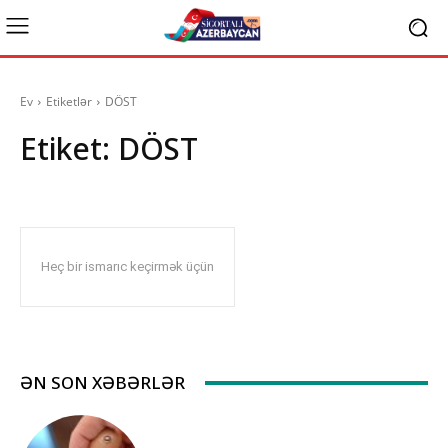
Ev
Etiketlər
DÖST
Etiket:
DÖST
Heç bir ismarıc keçirmək üçün
ƏN SON XƏBƏRLƏR