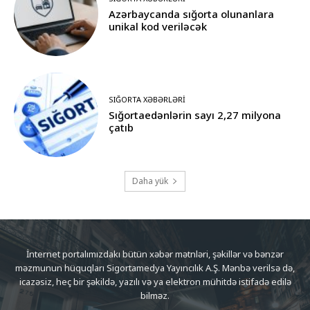
Azərbaycanda sığorta olunanlara
unikal kod veriləcək
SIĞORTA XƏBƏRLƏRI
Sığortaedənlərin sayı 2,27 milyona
çatıb
Daha yük
İnternet portalımızdakı bütün xəbər mətnləri, şəkillər və bənzər
məzmunun hüquqları Sigortamedya Yayıncılık A.Ş. Mənbə verilsə də,
icazəsiz, heç bir şəkildə, yazılı və ya elektron mühitdə istifadə edilə
bilməz.