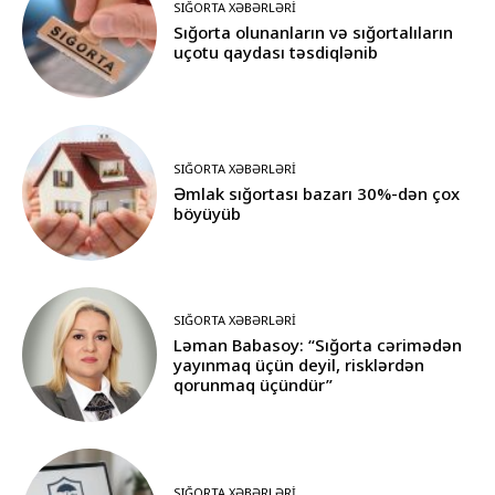
SIĞORTA XƏBƏRLƏRI
Sığorta olunanların və sığortalıların
uçotu qaydası təsdiqlənib
SIĞORTA XƏBƏRLƏRI
Əmlak sığortası bazarı 30%-dən çox
böyüyüb
SIĞORTA XƏBƏRLƏRI
Ləman Babasoy: “Sığorta cərimədən
yayınmaq üçün deyil, risklərdən
qorunmaq üçündür”
SIĞORTA XƏBƏRLƏRI