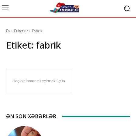
Ev
Etiketlər
Fabrik
Etiket:
fabrik
Heç bir ismarıc keçirmək üçün
ƏN SON XƏBƏRLƏR