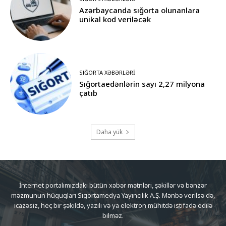
Azərbaycanda sığorta olunanlara
unikal kod veriləcək
SIĞORTA XƏBƏRLƏRI
Sığortaedənlərin sayı 2,27 milyona
çatıb
Daha yük
İnternet portalımızdakı bütün xəbər mətnləri, şəkillər və bənzər
məzmunun hüquqları Sigortamedya Yayıncılık A.Ş. Mənbə verilsə də,
icazəsiz, heç bir şəkildə, yazılı və ya elektron mühitdə istifadə edilə
bilməz.