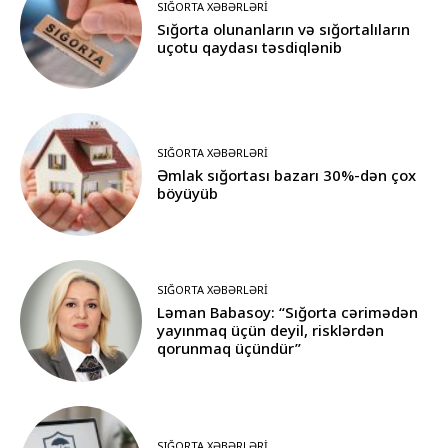
SIĞORTA XƏBƏRLƏRI
Sığorta olunanların və sığortalıların
uçotu qaydası təsdiqlənib
SIĞORTA XƏBƏRLƏRI
Əmlak sığortası bazarı 30%-dən çox
böyüyüb
SIĞORTA XƏBƏRLƏRI
Ləman Babasoy: “Sığorta cərimədən
yayınmaq üçün deyil, risklərdən
qorunmaq üçündür”
SIĞORTA XƏBƏRLƏRI