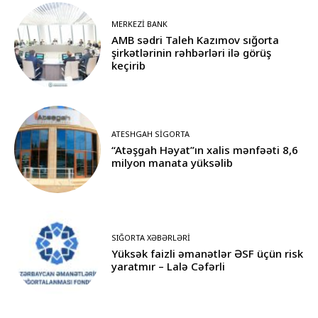
MERKEZI BANK
AMB sədri Taleh Kazımov sığorta
şirkətlərinin rəhbərləri ilə görüş
keçirib
ATESHGAH SIGORTA
“Atəşgah Həyat”ın xalis mənfəəti 8,6
milyon manata yüksəlib
SIĞORTA XƏBƏRLƏRI
Yüksək faizli əmanətlər ƏSF üçün risk
yaratmır – Lalə Cəfərli