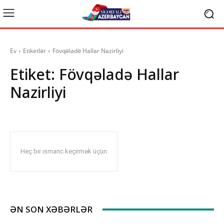
Ev
Etiketlər
Fövqəladə Hallar Nazirliyi
Etiket:
Fövqəladə Hallar
Nazirliyi
Heç bir ismarıc keçirmək üçün
ƏN SON XƏBƏRLƏR