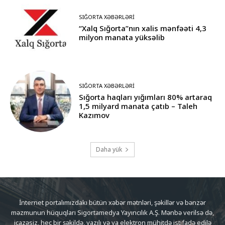
SIĞORTA XƏBƏRLƏRI
“Xalq Sığorta”nın xalis mənfəəti 4,3
milyon manata yüksəlib
SIĞORTA XƏBƏRLƏRI
Sığorta haqları yığımları 80% artaraq
1,5 milyard manata çatıb – Taleh
Kazımov
Daha yük
İnternet portalımızdakı bütün xəbər mətnləri, şəkillər və bənzər
məzmunun hüquqları Sigortamedya Yayıncılık A.Ş. Mənbə verilsə də,
icazəsiz, heç bir şəkildə, yazılı və ya elektron mühitdə istifadə edilə