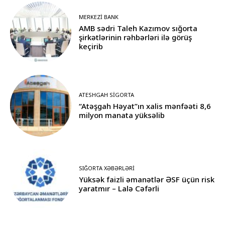
MERKEZI BANK
AMB sədri Taleh Kazımov sığorta
şirkətlərinin rəhbərləri ilə görüş
keçirib
ATESHGAH SIGORTA
“Atəşgah Həyat”ın xalis mənfəəti 8,6
milyon manata yüksəlib
SIĞORTA XƏBƏRLƏRI
Yüksək faizli əmanətlər ƏSF üçün risk
yaratmır – Lalə Cəfərli