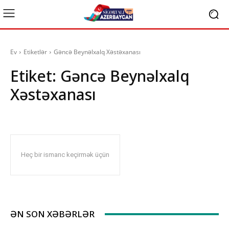
Ev
Etiketlər
Gəncə Beynəlxalq Xəstəxanası
Etiket:
Gəncə Beynəlxalq
Xəstəxanası
Heç bir ismarıc keçirmək üçün
ƏN SON XƏBƏRLƏR