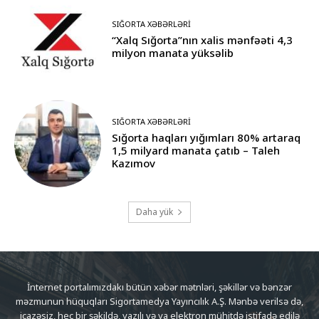
SIĞORTA XƏBƏRLƏRI
“Xalq Sığorta”nın xalis mənfəəti 4,3
milyon manata yüksəlib
SIĞORTA XƏBƏRLƏRI
Sığorta haqları yığımları 80% artaraq
1,5 milyard manata çatıb – Taleh
Kazımov
Daha yük
İnternet portalımızdakı bütün xəbər mətnləri, şəkillər və bənzər
məzmunun hüquqları Sigortamedya Yayıncılık A.Ş. Mənbə verilsə də,
icazəsiz, heç bir şəkildə, yazılı və ya elektron mühitdə istifadə edilə