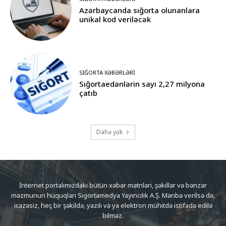
Azərbaycanda sığorta olunanlara
unikal kod veriləcək
SIĞORTA XƏBƏRLƏRI
Sığortaedənlərin sayı 2,27 milyona
çatıb
Daha yük
İnternet portalımızdakı bütün xəbər mətnləri, şəkillər və bənzər
məzmunun hüquqları Sigortamedya Yayıncılık A.Ş. Mənbə verilsə də,
icazəsiz, heç bir şəkildə, yazılı və ya elektron mühitdə istifadə edilə
bilməz.