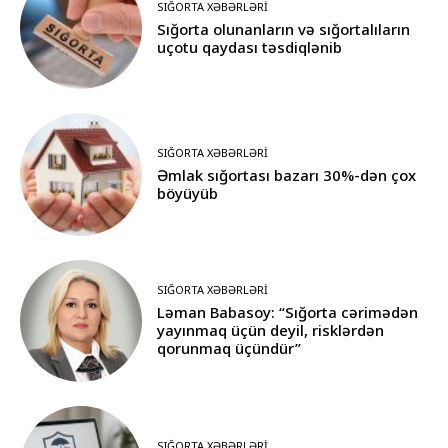
SIĞORTA XƏBƏRLƏRI
Sığorta olunanların və sığortalıların
uçotu qaydası təsdiqlənib
SIĞORTA XƏBƏRLƏRI
Əmlak sığortası bazarı 30%-dən çox
böyüyüb
SIĞORTA XƏBƏRLƏRI
Ləman Babasoy: “Sığorta cərimədən
yayınmaq üçün deyil, risklərdən
qorunmaq üçündür”
SIĞORTA XƏBƏRLƏRI