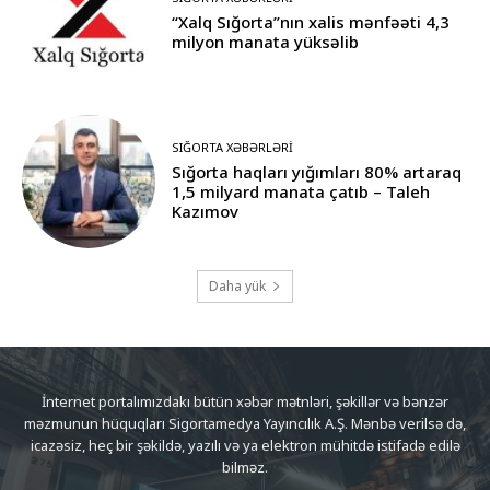
“Xalq Sığorta”nın xalis mənfəəti 4,3
milyon manata yüksəlib
SIĞORTA XƏBƏRLƏRI
Sığorta haqları yığımları 80% artaraq
1,5 milyard manata çatıb – Taleh
Kazımov
Daha yük
İnternet portalımızdakı bütün xəbər mətnləri, şəkillər və bənzər
məzmunun hüquqları Sigortamedya Yayıncılık A.Ş. Mənbə verilsə də,
icazəsiz, heç bir şəkildə, yazılı və ya elektron mühitdə istifadə edilə
bilməz.