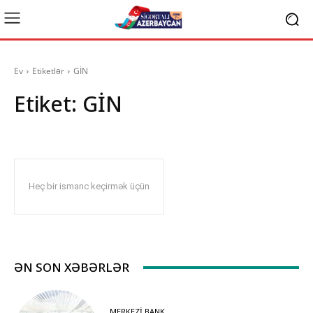
Ev
Etiketlər
GİN
Etiket:
GİN
Heç bir ismarıc keçirmək üçün
ƏN SON XƏBƏRLƏR
MERKEZI BANK