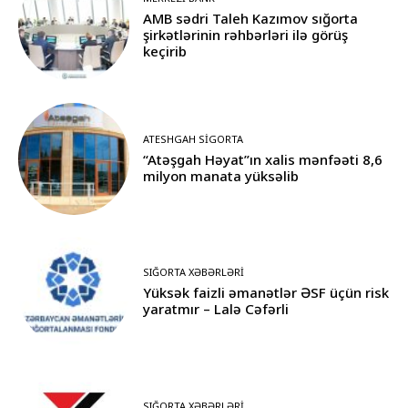
AMB sədri Taleh Kazımov sığorta
şirkətlərinin rəhbərləri ilə görüş
keçirib
ATESHGAH SIGORTA
“Atəşgah Həyat”ın xalis mənfəəti 8,6
milyon manata yüksəlib
SIĞORTA XƏBƏRLƏRI
Yüksək faizli əmanətlər ƏSF üçün risk
yaratmır – Lalə Cəfərli
SIĞORTA XƏBƏRLƏRI