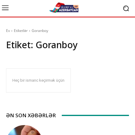
Ev
Etiketlər
Goranboy
Etiket:
Goranboy
Heç bir ismarıc keçirmək üçün
ƏN SON XƏBƏRLƏR