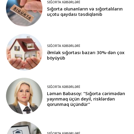
SIĞORTA XƏBƏRLƏRI
Sığorta olunanların və sığortalıların
uçotu qaydası təsdiqlənib
SIĞORTA XƏBƏRLƏRI
Əmlak sığortası bazarı 30%-dən çox
böyüyüb
SIĞORTA XƏBƏRLƏRI
Ləman Babasoy: “Sığorta cərimədən
yayınmaq üçün deyil, risklərdən
qorunmaq üçündür”
SIĞORTA XƏBƏRLƏRI