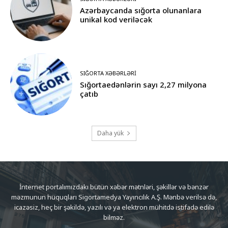
Azərbaycanda sığorta olunanlara
unikal kod veriləcək
SIĞORTA XƏBƏRLƏRI
Sığortaedənlərin sayı 2,27 milyona
çatıb
Daha yük
İnternet portalımızdakı bütün xəbər mətnləri, şəkillər və bənzər
məzmunun hüquqları Sigortamedya Yayıncılık A.Ş. Mənbə verilsə də,
icazəsiz, heç bir şəkildə, yazılı və ya elektron mühitdə istifadə edilə
bilməz.