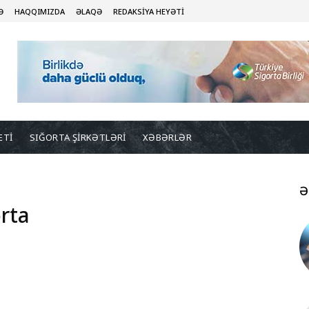
Ə
HAQQIMIZDA
ƏLAQƏ
REDAKSİYA HEYƏTİ
ETİ
SIĞORTA ŞİRKƏTLƏRİ
XƏBƏRLƏR
Ə
rta