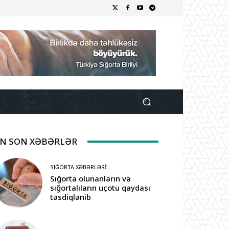
N SON XƏBƏRLƏR
SIĞORTA XƏBƏRLƏRI
Sığorta olunanların və
sığortalıların uçotu qaydası
təsdiqlənib