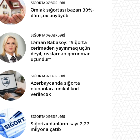
SIĞORTA XƏBƏRLƏRI
Əmlak sığortası bazarı 30%-
dən çox böyüyüb
SIĞORTA XƏBƏRLƏRI
Ləman Babasoy: “Sığorta
cərimədən yayınmaq üçün
deyil, risklərdən qorunmaq
üçündür”
SIĞORTA XƏBƏRLƏRI
Azərbaycanda sığorta
olunanlara unikal kod
veriləcək
SIĞORTA XƏBƏRLƏRI
Sığortaedənlərin sayı 2,27
milyona çatıb