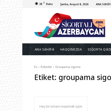
C
28
Baku
Şənbə, Avqust 8, 2026
ANA SƏHİF
ANA SƏHİFƏ
HAQQIMIZDA
SIĞORTA QƏZ
Ev
Etiketlər
Groupama sigorta
Etiket:
groupama sigo
Heç bir ismarıc keçirmək üçün