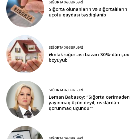
SIĞORTA XƏBƏRLƏRI
Sığorta olunanların və sığortalıların
uçotu qaydası təsdiqlənib
SIĞORTA XƏBƏRLƏRI
Əmlak sığortası bazarı 30%-dən çox
böyüyüb
SIĞORTA XƏBƏRLƏRI
Ləman Babasoy: “Sığorta cərimədən
yayınmaq üçün deyil, risklərdən
qorunmaq üçündür”
SIĞORTA XƏBƏRLƏRI