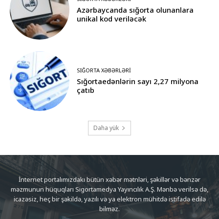
Azərbaycanda sığorta olunanlara
unikal kod veriləcək
SIĞORTA XƏBƏRLƏRI
Sığortaedənlərin sayı 2,27 milyona
çatıb
Daha yük
İnternet portalımızdakı bütün xəbər mətnləri, şəkillər və bənzər
məzmunun hüquqları Sigortamedya Yayıncılık A.Ş. Mənbə verilsə də,
icazəsiz, heç bir şəkildə, yazılı və ya elektron mühitdə istifadə edilə
bilməz.