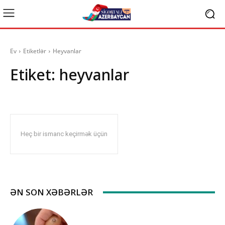
Ev
Etiketlər
Heyvanlar
Etiket:
heyvanlar
Heç bir ismarıc keçirmək üçün
ƏN SON XƏBƏRLƏR