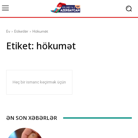
Ev
Etiketlər
Hökumət
Etiket:
hökumət
Heç bir ismarıc keçirmək üçün
ƏN SON XƏBƏRLƏR