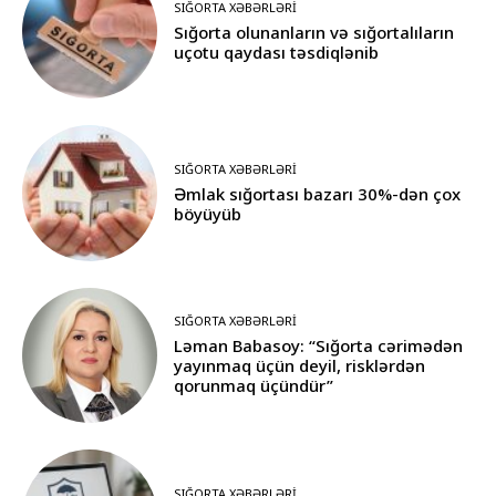
SIĞORTA XƏBƏRLƏRI
Sığorta olunanların və sığortalıların
uçotu qaydası təsdiqlənib
SIĞORTA XƏBƏRLƏRI
Əmlak sığortası bazarı 30%-dən çox
böyüyüb
SIĞORTA XƏBƏRLƏRI
Ləman Babasoy: “Sığorta cərimədən
yayınmaq üçün deyil, risklərdən
qorunmaq üçündür”
SIĞORTA XƏBƏRLƏRI