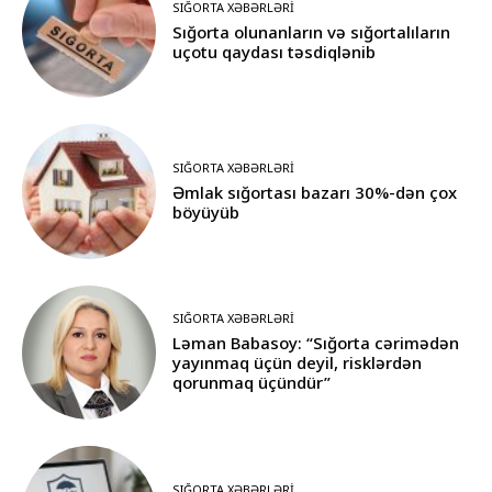
SIĞORTA XƏBƏRLƏRI
Sığorta olunanların və sığortalıların
uçotu qaydası təsdiqlənib
SIĞORTA XƏBƏRLƏRI
Əmlak sığortası bazarı 30%-dən çox
böyüyüb
SIĞORTA XƏBƏRLƏRI
Ləman Babasoy: “Sığorta cərimədən
yayınmaq üçün deyil, risklərdən
qorunmaq üçündür”
SIĞORTA XƏBƏRLƏRI