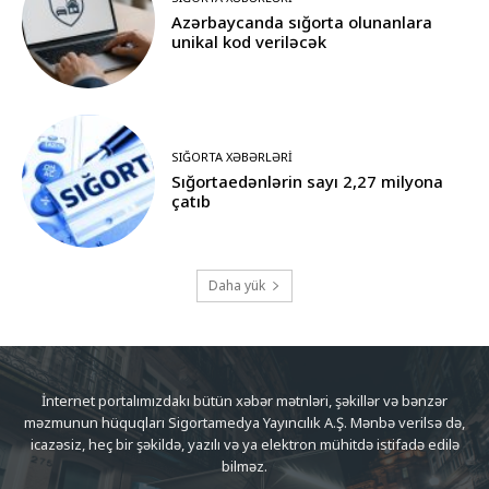
Azərbaycanda sığorta olunanlara
unikal kod veriləcək
SIĞORTA XƏBƏRLƏRI
Sığortaedənlərin sayı 2,27 milyona
çatıb
Daha yük
İnternet portalımızdakı bütün xəbər mətnləri, şəkillər və bənzər
məzmunun hüquqları Sigortamedya Yayıncılık A.Ş. Mənbə verilsə də,
icazəsiz, heç bir şəkildə, yazılı və ya elektron mühitdə istifadə edilə
bilməz.