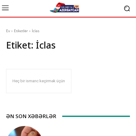
Ev
Etiketlər
İclas
Etiket:
İclas
Heç bir ismarıc keçirmək üçün
ƏN SON XƏBƏRLƏR