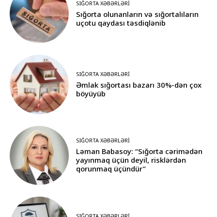
SIĞORTA XƏBƏRLƏRI
Sığorta olunanların və sığortalıların
uçotu qaydası təsdiqlənib
SIĞORTA XƏBƏRLƏRI
Əmlak sığortası bazarı 30%-dən çox
böyüyüb
SIĞORTA XƏBƏRLƏRI
Ləman Babasoy: “Sığorta cərimədən
yayınmaq üçün deyil, risklərdən
qorunmaq üçündür”
SIĞORTA XƏBƏRLƏRI