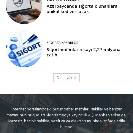
Azərbaycanda sığorta olunanlara
unikal kod veriləcək
SIĞORTA XƏBƏRLƏRI
Sığortaedənlərin sayı 2,27 milyona
çatıb
Daha yük
İnternet portalımızdakı bütün xəbər mətnləri, şəkillər və bənzər
məzmunun hüquqları Sigortamedya Yayıncılık A.Ş. Mənbə verilsə də,
icazəsiz, heç bir şəkildə, yazılı və ya elektron mühitdə istifadə edilə
bilməz.