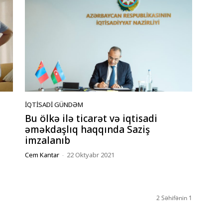
İQTISADI GÜNDƏM
Bu ölkə ilə ticarət və iqtisadi
əməkdaşlıq haqqında Saziş
imzalanıb
Cem Kantar
-
22 Oktyabr 2021
2 Səhifənin 1