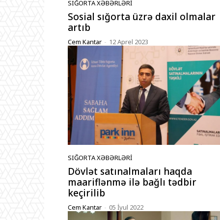
SIĞORTA XƏBƏRLƏRI
Sosial sığorta üzrə daxil olmalar
artıb
Cem Kantar
-
12 Aprel 2023
SIĞORTA XƏBƏRLƏRI
Dövlət satınalmaları haqda
maariflənmə ilə bağlı tədbir
keçirilib
Cem Kantar
-
05 İyul 2022