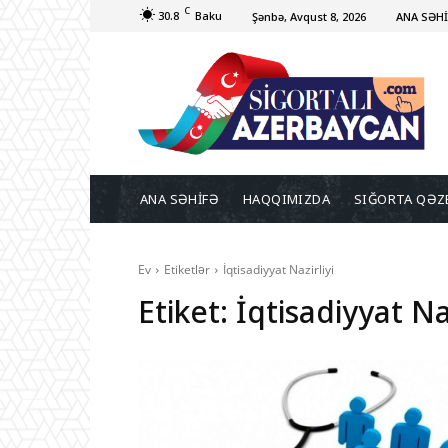
C
30.8
Baku
Şənbə, Avqust 8, 2026
ANA SƏH
ANA SƏHİFƏ
HAQQIMIZDA
SIĞORTA QƏZ
Ev
Etiketlər
İqtisadiyyat Nazirliyi
Etiket:
İqtisadiyyat Naz