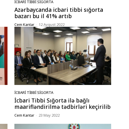
İCBARI TIBBI SIGORTA
Azərbaycanda icbari tibbi sığorta
bazarı bu il 41% artıb
Cem Kantar
-
12 Avqust 2022
İCBARI TIBBI SIGORTA
İcbari Tibbi Sığorta ilə bağlı
maarifləndirilmə tədbirləri keçirilib
Cem Kantar
-
23 May 2022