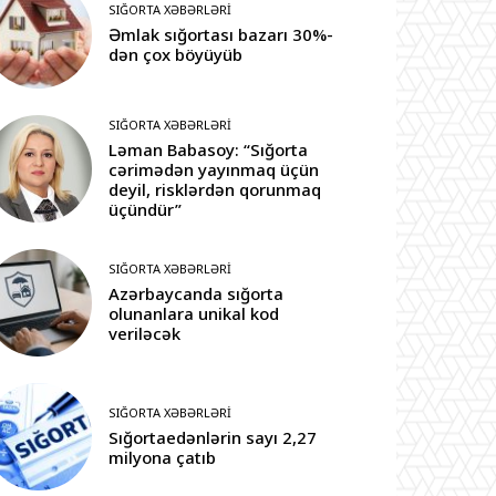
SIĞORTA XƏBƏRLƏRI
Əmlak sığortası bazarı 30%-
dən çox böyüyüb
SIĞORTA XƏBƏRLƏRI
Ləman Babasoy: “Sığorta
cərimədən yayınmaq üçün
deyil, risklərdən qorunmaq
üçündür”
SIĞORTA XƏBƏRLƏRI
Azərbaycanda sığorta
olunanlara unikal kod
veriləcək
SIĞORTA XƏBƏRLƏRI
Sığortaedənlərin sayı 2,27
milyona çatıb