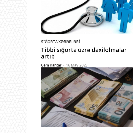
SIĞORTA XƏBƏRLƏRI
Tibbi sığorta üzrə daxilolmalar
artıb
Cem Kantar
-
16 May 2023