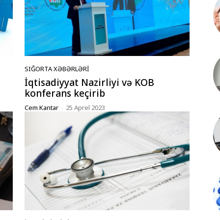
SIĞORTA XƏBƏRLƏRI
İqtisadiyyat Nazirliyi və KOB
konferans keçirib
Cem Kantar
-
25 Aprel 2023