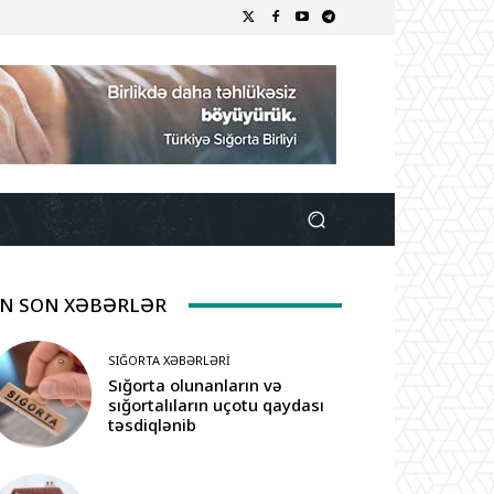
N SON XƏBƏRLƏR
SIĞORTA XƏBƏRLƏRI
Sığorta olunanların və
sığortalıların uçotu qaydası
təsdiqlənib