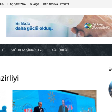
İFƏ
HAQQIMIZDA
ƏLAQƏ
REDAKSİYA HEYƏTİ
ETİ
SIĞORTA ŞİRKƏTLƏRİ
XƏBƏRLƏR
Ə
irliyi