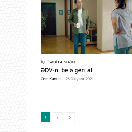
İQTISADI GÜNDƏM
ƏDV-ni belə geri al
Cem Kantar
-
26 Oktyabr 2021
1
2