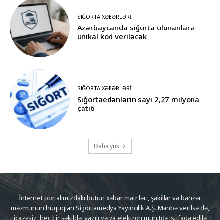
SIĞORTA XƏBƏRLƏRI
Azərbaycanda sığorta olunanlara
unikal kod veriləcək
SIĞORTA XƏBƏRLƏRI
Sığortaedənlərin sayı 2,27 milyona
çatıb
Daha yük
İnternet portalımızdakı bütün xəbər mətnləri, şəkillər və bənzər
məzmunun hüquqları Sigortamedya Yayıncılık A.Ş. Mənbə verilsə də,
icazəsiz, heç bir şəkildə, yazılı və ya elektron mühitdə istifadə edilə