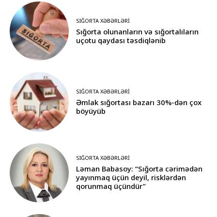
SIĞORTA XƏBƏRLƏRI
Sığorta olunanların və sığortalıların
uçotu qaydası təsdiqlənib
SIĞORTA XƏBƏRLƏRI
Əmlak sığortası bazarı 30%-dən çox
böyüyüb
SIĞORTA XƏBƏRLƏRI
Ləman Babasoy: “Sığorta cərimədən
yayınmaq üçün deyil, risklərdən
qorunmaq üçündür”