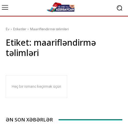
Ev
Etiketlər
Maarifləndirmə təlimləri
Etiket:
maarifləndirmə
təlimləri
Heç bir ismarıc keçirmək üçün
ƏN SON XƏBƏRLƏR