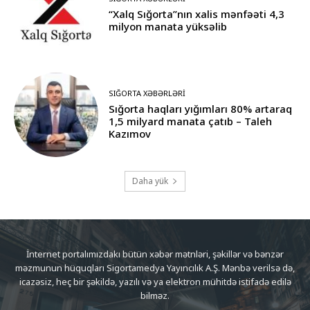
“Xalq Sığorta”nın xalis mənfəəti 4,3
milyon manata yüksəlib
SIĞORTA XƏBƏRLƏRI
Sığorta haqları yığımları 80% artaraq
1,5 milyard manata çatıb – Taleh
Kazımov
Daha yük
İnternet portalımızdakı bütün xəbər mətnləri, şəkillər və bənzər
məzmunun hüquqları Sigortamedya Yayıncılık A.Ş. Mənbə verilsə də,
icazəsiz, heç bir şəkildə, yazılı və ya elektron mühitdə istifadə edilə
bilməz.