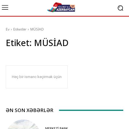
Ev
Etiketlər
MÜSİAD
Etiket:
MÜSİAD
Heç bir ismarıc keçirmək üçün
ƏN SON XƏBƏRLƏR
MERKEZI BANK