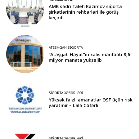
AMB sədri Taleh Kazımov sığorta
şirkətlərinin rəhbərləri ilə görüş
keçirib
ATESHGAH SIGORTA
“Atəşgah Həyat”ın xalis mənfəəti 8,6
milyon manata yüksəlib
SIĞORTA XƏBƏRLƏRI
Yüksək faizli əmanətlər ƏSF üçün risk
yaratmır – Lalə Cəfərli
SIĞORTA XƏBƏRLƏRI