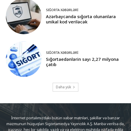
SIĞORTA XƏBƏRLƏRI
Azərbaycanda sığorta olunanlara
unikal kod veriləcək
SIĞORTA XƏBƏRLƏRI
Sığortaedənlərin sayı 2,27 milyona
çatıb
Daha yük
İnternet portalımızdakı bütün xəbər mətnləri, şəkillər və bənzər
məzmunun hüquqları Sigortamedya Yayıncılık A.Ş. Mənbə verilsə də,
icazəsiz, heç bir şəkildə, yazılı və ya elektron mühitdə istifadə edilə