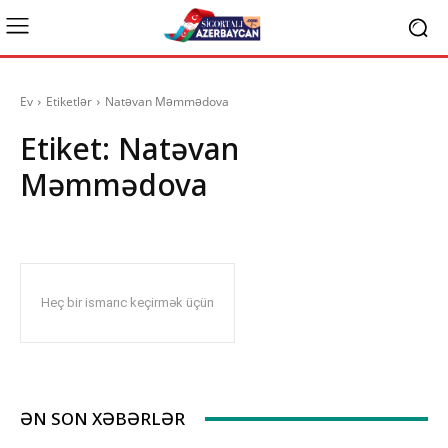
Ev
Etiketlər
Natəvan Məmmədova
Etiket:
Natəvan
Məmmədova
Heç bir ismarıc keçirmək üçün
ƏN SON XƏBƏRLƏR