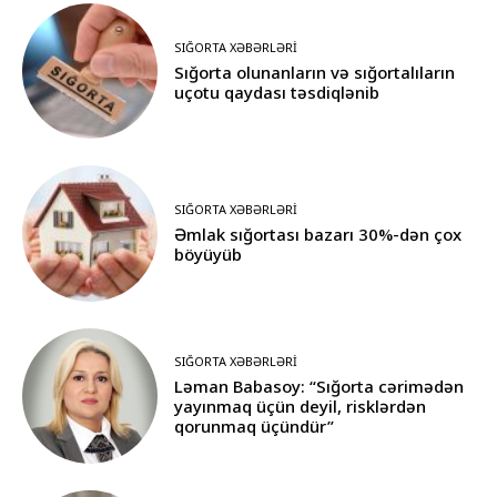
SIĞORTA XƏBƏRLƏRI
Sığorta olunanların və sığortalıların
uçotu qaydası təsdiqlənib
SIĞORTA XƏBƏRLƏRI
Əmlak sığortası bazarı 30%-dən çox
böyüyüb
SIĞORTA XƏBƏRLƏRI
Ləman Babasoy: “Sığorta cərimədən
yayınmaq üçün deyil, risklərdən
qorunmaq üçündür”