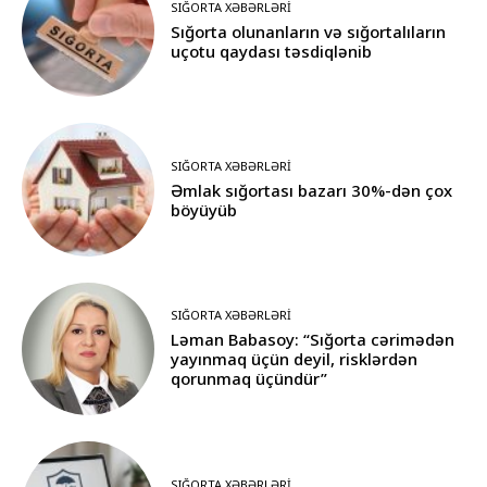
SIĞORTA XƏBƏRLƏRI
Sığorta olunanların və sığortalıların
uçotu qaydası təsdiqlənib
SIĞORTA XƏBƏRLƏRI
Əmlak sığortası bazarı 30%-dən çox
böyüyüb
SIĞORTA XƏBƏRLƏRI
Ləman Babasoy: “Sığorta cərimədən
yayınmaq üçün deyil, risklərdən
qorunmaq üçündür”
SIĞORTA XƏBƏRLƏRI