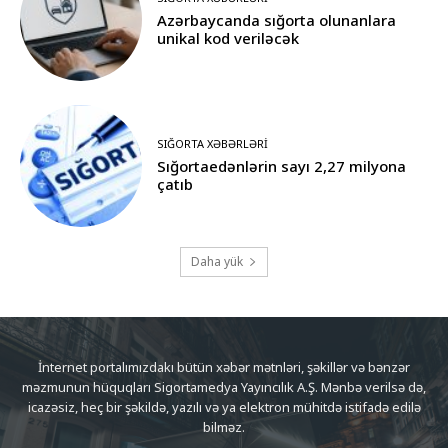
Azərbaycanda sığorta olunanlara
unikal kod veriləcək
SIĞORTA XƏBƏRLƏRI
Sığortaedənlərin sayı 2,27 milyona
çatıb
Daha yük
İnternet portalımızdakı bütün xəbər mətnləri, şəkillər və bənzər
məzmunun hüquqları Sigortamedya Yayıncılık A.Ş. Mənbə verilsə də,
icazəsiz, heç bir şəkildə, yazılı və ya elektron mühitdə istifadə edilə
bilməz.