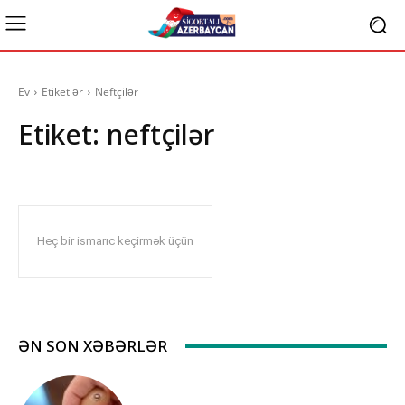
Ev
Etiketlər
Neftçilər
Etiket:
neftçilər
Heç bir ismarıc keçirmək üçün
ƏN SON XƏBƏRLƏR