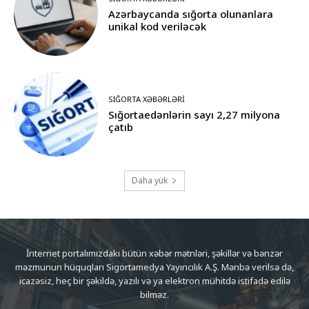
Azərbaycanda sığorta olunanlara
unikal kod veriləcək
SIĞORTA XƏBƏRLƏRI
Sığortaedənlərin sayı 2,27 milyona
çatıb
Daha yük
İnternet portalımızdakı bütün xəbər mətnləri, şəkillər və bənzər
məzmunun hüquqları Sigortamedya Yayıncılık A.Ş. Mənbə verilsə də,
icazəsiz, heç bir şəkildə, yazılı və ya elektron mühitdə istifadə edilə
bilməz.