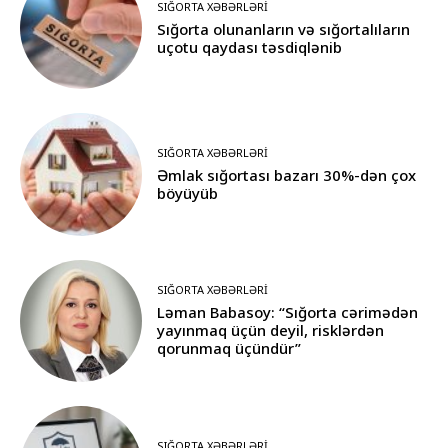
SIĞORTA XƏBƏRLƏRI
Sığorta olunanların və sığortalıların
uçotu qaydası təsdiqlənib
SIĞORTA XƏBƏRLƏRI
Əmlak sığortası bazarı 30%-dən çox
böyüyüb
SIĞORTA XƏBƏRLƏRI
Ləman Babasoy: “Sığorta cərimədən
yayınmaq üçün deyil, risklərdən
qorunmaq üçündür”
SIĞORTA XƏBƏRLƏRI