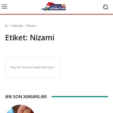
Ev
Etiketlər
Nizami
Etiket:
Nizami
Heç bir ismarıc keçirmək üçün
ƏN SON XƏBƏRLƏR