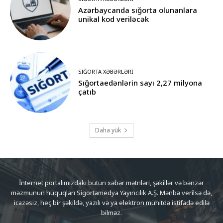
Azərbaycanda sığorta olunanlara
unikal kod veriləcək
SIĞORTA XƏBƏRLƏRI
Sığortaedənlərin sayı 2,27 milyona
çatıb
Daha yük
İnternet portalımızdakı bütün xəbər mətnləri, şəkillər və bənzər
məzmunun hüquqları Sigortamedya Yayıncılık A.Ş. Mənbə verilsə də,
icazəsiz, heç bir şəkildə, yazılı və ya elektron mühitdə istifadə edilə
bilməz.