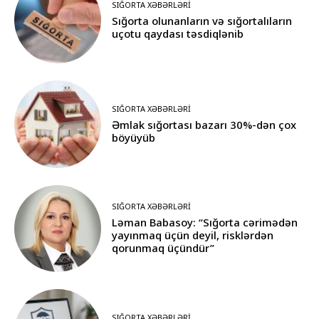
SIĞORTA XƏBƏRLƏRI
Sığorta olunanların və sığortalıların
uçotu qaydası təsdiqlənib
SIĞORTA XƏBƏRLƏRI
Əmlak sığortası bazarı 30%-dən çox
böyüyüb
SIĞORTA XƏBƏRLƏRI
Ləman Babasoy: “Sığorta cərimədən
yayınmaq üçün deyil, risklərdən
qorunmaq üçündür”
SIĞORTA XƏBƏRLƏRI