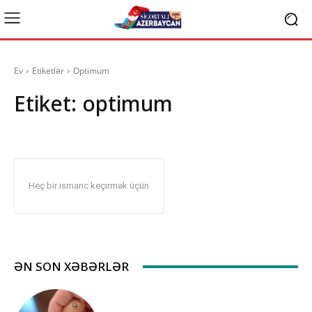
Ev
Etiketlər
Optimum
Etiket:
optimum
Heç bir ismarıc keçirmək üçün
ƏN SON XƏBƏRLƏR