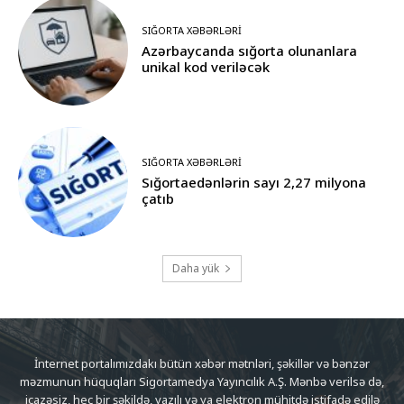
SIĞORTA XƏBƏRLƏRI
Azərbaycanda sığorta olunanlara
unikal kod veriləcək
SIĞORTA XƏBƏRLƏRI
Sığortaedənlərin sayı 2,27 milyona
çatıb
Daha yük
İnternet portalımızdakı bütün xəbər mətnləri, şəkillər və bənzər
məzmunun hüquqları Sigortamedya Yayıncılık A.Ş. Mənbə verilsə də,
icazəsiz, heç bir şəkildə, yazılı və ya elektron mühitdə istifadə edilə