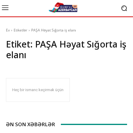
Ev
Etiketlər
PAŞA Həyat Sığorta iş elanı
Etiket:
PAŞA Həyat Sığorta iş
elanı
Heç bir ismarıc keçirmək üçün
ƏN SON XƏBƏRLƏR