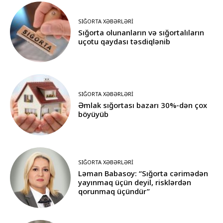
SIĞORTA XƏBƏRLƏRI
Sığorta olunanların və sığortalıların
uçotu qaydası təsdiqlənib
SIĞORTA XƏBƏRLƏRI
Əmlak sığortası bazarı 30%-dən çox
böyüyüb
SIĞORTA XƏBƏRLƏRI
Ləman Babasoy: “Sığorta cərimədən
yayınmaq üçün deyil, risklərdən
qorunmaq üçündür”