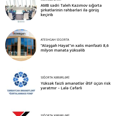
AMB sədri Taleh Kazımov sığorta
şirkətlərinin rəhbərləri ilə görüş
keçirib
ATESHGAH SIGORTA
“Atəşgah Həyat”ın xalis mənfəəti 8,6
milyon manata yüksəlib
SIĞORTA XƏBƏRLƏRI
Yüksək faizli əmanətlər ƏSF üçün risk
yaratmır – Lalə Cəfərli
SIĞORTA XƏBƏRLƏRI