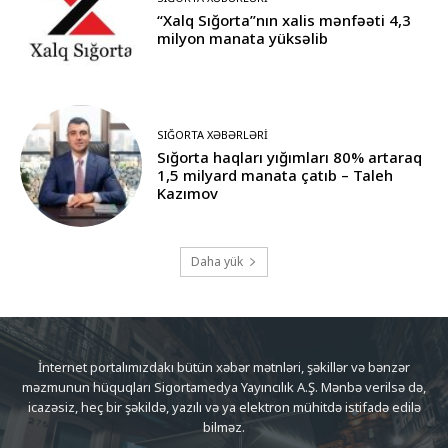
“Xalq Sığorta”nın xalis mənfəəti 4,3
milyon manata yüksəlib
SIĞORTA XƏBƏRLƏRI
Sığorta haqları yığımları 80% artaraq
1,5 milyard manata çatıb – Taleh
Kazımov
Daha yük
İnternet portalımızdakı bütün xəbər mətnləri, şəkillər və bənzər
məzmunun hüquqları Sigortamedya Yayıncılık A.Ş. Mənbə verilsə də,
icazəsiz, heç bir şəkildə, yazılı və ya elektron mühitdə istifadə edilə
bilməz.