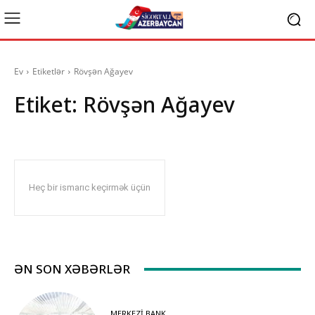
Ev
Etiketlər
Rövşən Ağayev
Etiket:
Rövşən Ağayev
Heç bir ismarıc keçirmək üçün
ƏN SON XƏBƏRLƏR
MERKEZI BANK