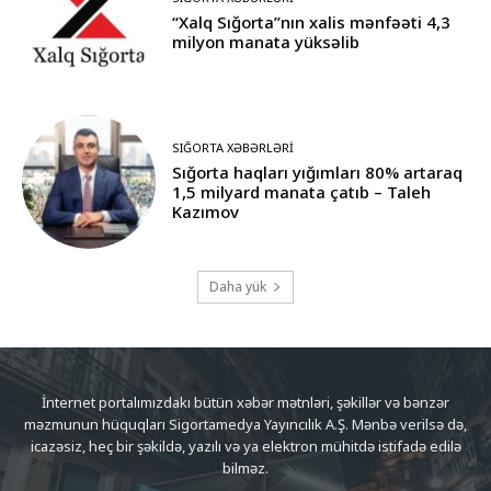
“Xalq Sığorta”nın xalis mənfəəti 4,3
milyon manata yüksəlib
SIĞORTA XƏBƏRLƏRI
Sığorta haqları yığımları 80% artaraq
1,5 milyard manata çatıb – Taleh
Kazımov
Daha yük
İnternet portalımızdakı bütün xəbər mətnləri, şəkillər və bənzər
məzmunun hüquqları Sigortamedya Yayıncılık A.Ş. Mənbə verilsə də,
icazəsiz, heç bir şəkildə, yazılı və ya elektron mühitdə istifadə edilə
bilməz.