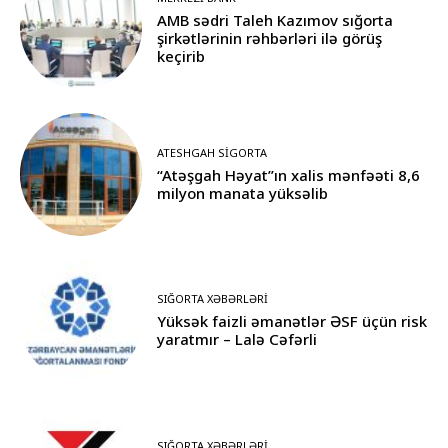
AMB sədri Taleh Kazımov sığorta
şirkətlərinin rəhbərləri ilə görüş
keçirib
ATESHGAH SIGORTA
“Atəşgah Həyat”ın xalis mənfəəti 8,6
milyon manata yüksəlib
SIĞORTA XƏBƏRLƏRI
Yüksək faizli əmanətlər ƏSF üçün risk
yaratmır – Lalə Cəfərli
SIĞORTA XƏBƏRLƏRI